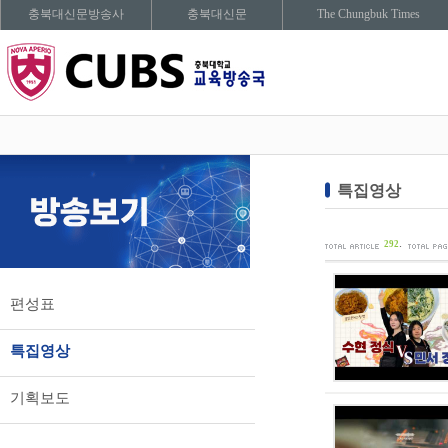
충북대신문방송사
충북대신문
The Chungbuk Times
특집영상
.
292
편성표
특집영상
기획보도